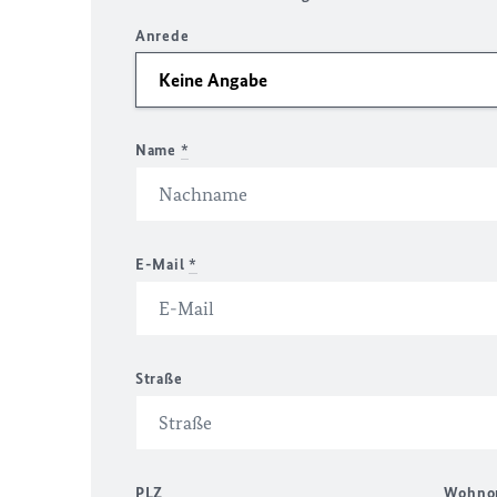
Anrede
Name
*
E-Mail
*
Straße
PLZ
Wohno