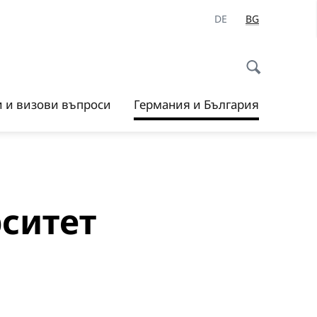
DE
BG
и и визови въпроси
Германия и България
рситет