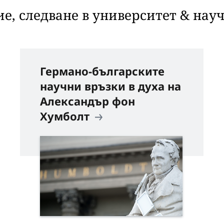
е, следване в университет & нау
Германо-българските
научни връзки в духа на
Александър фон
Хумболт