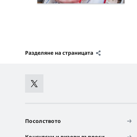
Разделяне на страницата
Посолството
Консулски и визови въпроси