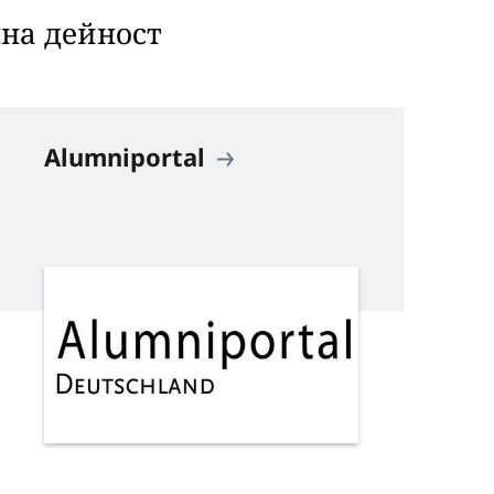
чна дейност
Alumniportal