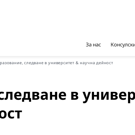
За нас
Консулск
разование, следване в университет & научна дейност
следване в униве
ост