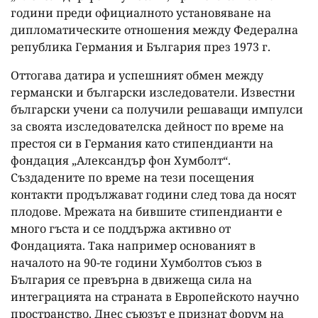
години преди официалното установяване на
дипломатическите отношения между Федерална
република Германия и България през 1973 г.
Оттогава датира и успешният обмен между
германски и български изследователи. Известни
български учени са получили решаващи импулси
за своята изследователска дейност по време на
престоя си в Германия като стипендианти на
фондация „Александър фон Хумболт“.
Създадените по време на тези посещения
контакти продължават години след това да носят
плодове. Мрежата на бившите стипендианти е
много гъста и се поддържа активно от
Фондацията. Така например основаният в
началото на 90-те години Хумболтов съюз в
България се превърна в движеща сила на
интеграцията на страната в Европейското научно
пространство. Днес съюзът е признат форум на