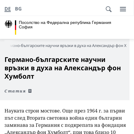
DE
BG
Посолство на Федерална република Германия
София
Германо-българските научни връзки в духа на Александър фон Хум
Германо-българските научни
връзки в духа на Александър фон
Хумболт
Статия
Науката строи мостове. Още през 1964 г. за първи
път след Втората световна война един българин
заминава за Германия с подкрепата на фондация
„Александър фон Хумболт“, при това близо 10